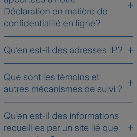
ici
consulter la politique de protection des
Déclaration en matière de
renseignements personnels et les modalités
confidentialité en ligne?
d’utilisation du site en question. Veuillez
également lire nos Modalités d’utilisation pour
de plus amples renseignements sur les liens.
Qu’en est-il des adresses IP?
Que sont les témoins et
autres mécanismes de suivi ?
Nos fournisseurs de service et nous utilisons
Qu’en est-il des informations
des témoins et d’autres mécanismes de suivi
pour recueillir des informations sur votre
recueillies par un site lié que
utilisation de notre site ou de nos services en